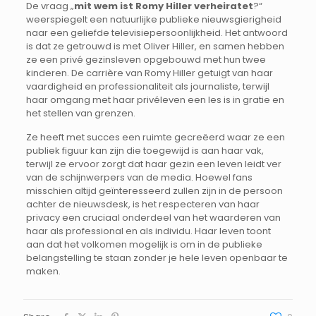
De vraag „
mit wem ist Romy Hiller verheiratet
?“
weerspiegelt een natuurlijke publieke nieuwsgierigheid
naar een geliefde televisiepersoonlijkheid. Het antwoord
is dat ze getrouwd is met Oliver Hiller, en samen hebben
ze een privé gezinsleven opgebouwd met hun twee
kinderen. De carrière van Romy Hiller getuigt van haar
vaardigheid en professionaliteit als journaliste, terwijl
haar omgang met haar privéleven een les is in gratie en
het stellen van grenzen.
Ze heeft met succes een ruimte gecreëerd waar ze een
publiek figuur kan zijn die toegewijd is aan haar vak,
terwijl ze ervoor zorgt dat haar gezin een leven leidt ver
van de schijnwerpers van de media. Hoewel fans
misschien altijd geïnteresseerd zullen zijn in de persoon
achter de nieuwsdesk, is het respecteren van haar
privacy een cruciaal onderdeel van het waarderen van
haar als professional en als individu. Haar leven toont
aan dat het volkomen mogelijk is om in de publieke
belangstelling te staan zonder je hele leven openbaar te
maken.