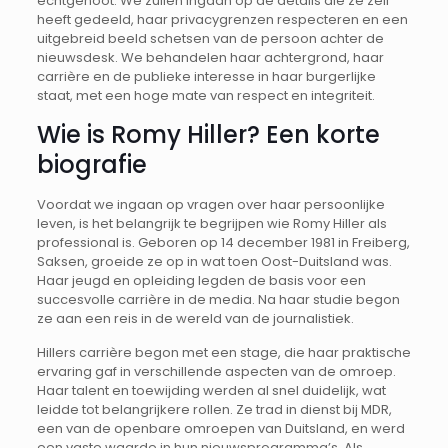
echtgenoot. We zullen ingaan op de details die ze zelf
heeft gedeeld, haar privacygrenzen respecteren en een
uitgebreid beeld schetsen van de persoon achter de
nieuwsdesk. We behandelen haar achtergrond, haar
carrière en de publieke interesse in haar burgerlijke
staat, met een hoge mate van respect en integriteit.
Wie is Romy Hiller? Een korte
biografie
Voordat we ingaan op vragen over haar persoonlijke
leven, is het belangrijk te begrijpen wie Romy Hiller als
professional is. Geboren op 14 december 1981 in Freiberg,
Saksen, groeide ze op in wat toen Oost-Duitsland was.
Haar jeugd en opleiding legden de basis voor een
succesvolle carrière in de media. Na haar studie begon
ze aan een reis in de wereld van de journalistiek.
Hillers carrière begon met een stage, die haar praktische
ervaring gaf in verschillende aspecten van de omroep.
Haar talent en toewijding werden al snel duidelijk, wat
leidde tot belangrijkere rollen. Ze trad in dienst bij MDR,
een van de openbare omroepen van Duitsland, en werd
een vaste waarde in hun nieuwsprogramma’s. Als