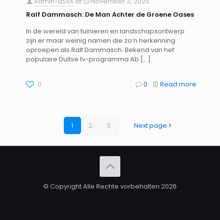
Admin-LtSvX
at
November 3, 2025
Ralf Dammasch: De Man Achter de Groene Oases
In de wereld van tuinieren en landschapsontwerp
zijn er maar weinig namen die zo’n herkenning
oproepen als Ralf Dammasch. Bekend van het
populaire Duitse tv-programma Ab
[…]
0
0
Read more
1
2
3
Next page
© Copyright Alle Rechte vorbehalten 2026