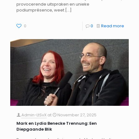
provocerende uitspraken en unieke
podiumprésence, weet
[…]
0
0
Read more
Admin-LtSvX
at
November 27, 2025
Mark en Lydia Benecke Trennung: Een
Diepgaande Blik