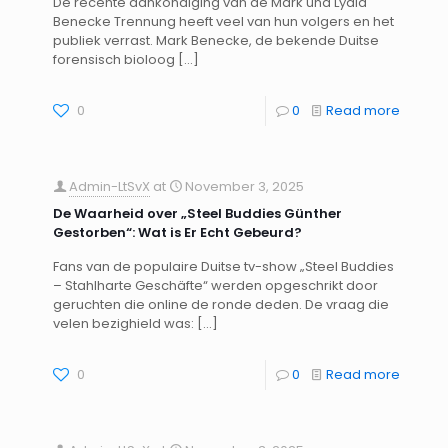
De recente aankondiging van de Mark und Lydia
Benecke Trennung heeft veel van hun volgers en het
publiek verrast. Mark Benecke, de bekende Duitse
forensisch bioloog
[…]
0
0
Read more
Admin-LtSvX
at
November 3, 2025
De Waarheid over „Steel Buddies Günther
Gestorben“: Wat is Er Echt Gebeurd?
Fans van de populaire Duitse tv-show „Steel Buddies
– Stahlharte Geschäfte“ werden opgeschrikt door
geruchten die online de ronde deden. De vraag die
velen bezighield was:
[…]
0
0
Read more