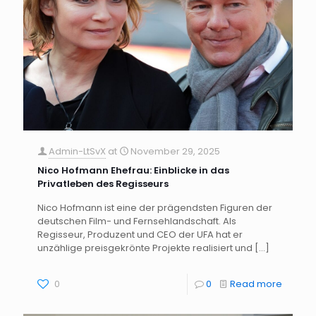
Admin-LtSvX
at
November 29, 2025
Nico Hofmann Ehefrau: Einblicke in das
Privatleben des Regisseurs
Nico Hofmann ist eine der prägendsten Figuren der
deutschen Film- und Fernsehlandschaft. Als
Regisseur, Produzent und CEO der UFA hat er
unzählige preisgekrönte Projekte realisiert und
[…]
0
0
Read more