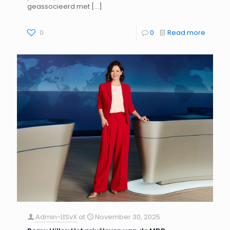
geassocieerd met
[…]
0
0
Read more
Admin-LtSvX
at
November 30, 2025